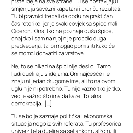
pršte ideje na sve strane. Tu se postavljaju i
smjenjuju savezni kapetani i proriču rezultati.
Tu bi pravnici trebali da dođu na praktičan
čas retorike, jer je svaki čovjek sa špice mali
Ciceron. Onaj tko ne poznaje dušu špice,
onaj tko i sam na njoj nije probdio duga
predvečerja, taj bi mogao pomisliti kako će
se momci dohvatiti za vratove.
Ne, to se nikad na špici nije desilo. Tamo
ljudi dueliraju s idejama. Oni najčešće ne
znaju ni jedan drugome ime, ali to na ovom
uglu nije ni potrebno. Tu nije važno tko je tko,
već je važno što ima da kaže. Totalna
demokracija. […]
Tu se bolje saznaje politička i ekonomska
situacija nego iz svih referata. Tu profesorica
univerziteta duelira sa seljankom Jalžom, ili