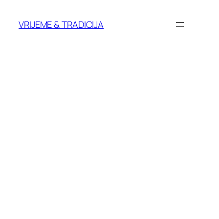
Skoči
do
VRIJEME & TRADICIJA
sadržaja