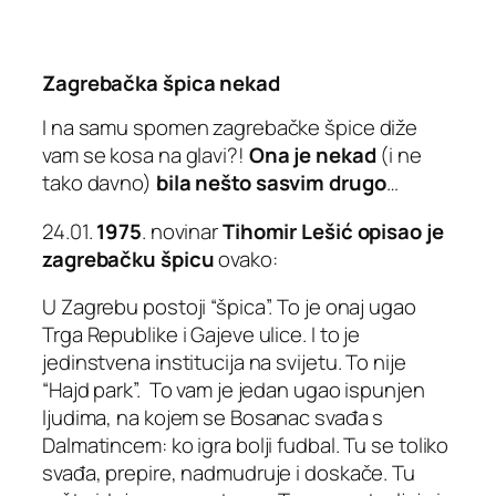
Zagrebačka špica nekad
I na samu spomen zagrebačke špice diže
vam se kosa na glavi?!
Ona je nekad
(i ne
tako davno)
bila nešto sasvim drugo
…
24.01.
1975
. novinar
Tihomir Lešić opisao je
zagrebačku špicu
ovako:
U Zagrebu postoji “špica”. To je onaj ugao
Trga Republike i Gajeve ulice. I to je
jedinstvena institucija na svijetu. To nije
“Hajd park”. To vam je jedan ugao ispunjen
ljudima, na kojem se Bosanac svađa s
Dalmatincem: ko igra bolji fudbal. Tu se toliko
svađa, prepire, nadmudruje i doskače. Tu