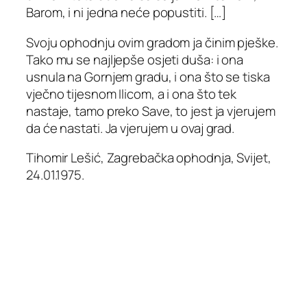
Barom, i ni jedna neće popustiti. […]
Svoju ophodnju ovim gradom ja činim pješke.
Tako mu se najljepše osjeti duša: i ona
usnula na Gornjem gradu, i ona što se tiska
vječno tijesnom Ilicom, a i ona što tek
nastaje, tamo preko Save, to jest ja vjerujem
da će nastati. Ja vjerujem u ovaj grad.
Tihomir Lešić,
Zagrebačka ophodnja, Svijet,
24.01.1975.