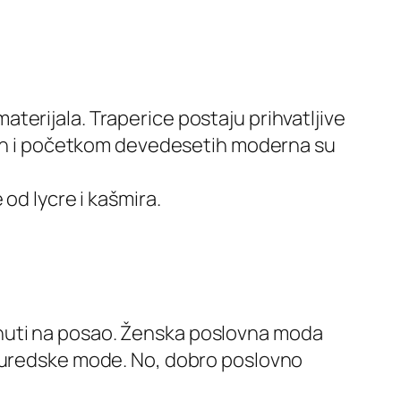
 materijala. Traperice postaju prihvatljive
etih i početkom devedesetih moderna su
od lycre i kašmira.
nuti na posao. Ženska poslovna moda
o uredske mode. No, dobro poslovno