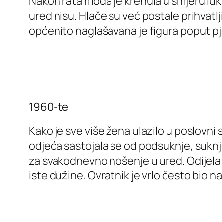
Nakon rata moda je krenula u smjeru luks
ured nisu. Hlače su već postale prihvatlji
općenito naglašavana je figura poput pje
1960-te
Kako je sve više žena ulazilo u poslovn
odjeća sastojala se od podsuknje, suknje 
za svakodnevno nošenje u ured. Odijela s
iste dužine. Ovratnik je vrlo često bio 