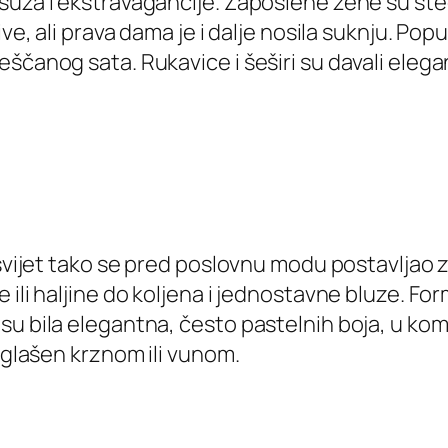
uza i ekstravagancije. Zaposlene žene su štedj
ve, ali prava dama je i dalje nosila suknju. Pop
ščanog sata. Rukavice i šeširi su davali elegan
i svijet tako se pred poslovnu modu postavljao
ili haljine do koljena i jednostavne bluze. For
u bila elegantna, često pastelnih boja, u komb
naglašen krznom ili vunom.