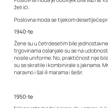
Poslovna moda je oduvijek bila važna. Kakv
želi ići.
Poslovna moda se tijekom desetljeća prom
1940-te
Žene su u četrdesetim bile jednostavne i
trgovinama oslanjale su se na udobnost 
nosile uniforme. No, praktičnost nije bi
su se skratile i kombinirale s jaknama. Mn
naravno i šal ili marama i šešir.
1950-te