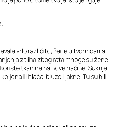
lo je puno o tome tko je, što je i gdje
a.
vale vrlo različito, žene u tvornicama i
manjenja zaliha zbog rata mnoge su žene
a koriste tkanine na nove načine. Suknje
jena ili hlača, bluze i jakne. Tu su bili