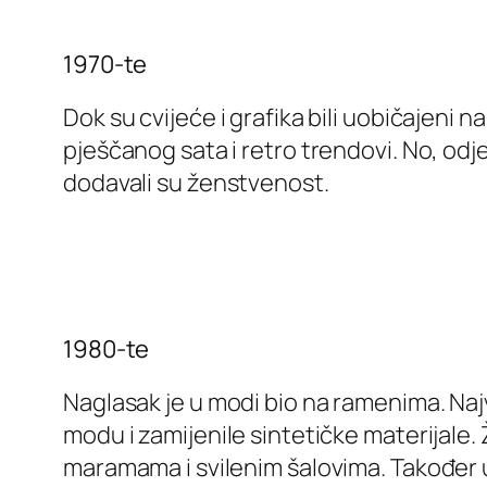
1970-te
Dok su cvijeće i grafika bili uobičajeni n
pješčanog sata i retro trendovi. No, odje
dodavali su ženstvenost.
1980-te
Naglasak je u modi bio na ramenima. Najve
modu i zamijenile sintetičke materijale. 
maramama i svilenim šalovima. Također u t