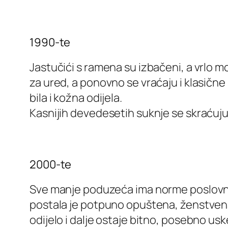
1990-te
Jastučići s ramena su izbačeni, a vrlo mod
za ured, a ponovno se vraćaju i klasičn
bila i kožna odijela.
Kasnijih devedesetih suknje se skraćuju,
2000-te
Sve manje poduzeća ima norme poslovno
postala je potpuno opuštena, ženstvena
odijelo i dalje ostaje bitno, posebno usk