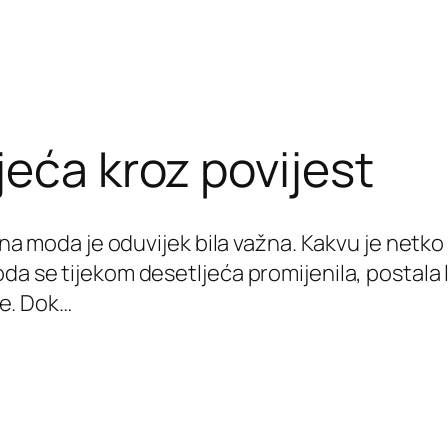
eća kroz povijest
 moda je oduvijek bila važna. Kakvu je netko no
 moda se tijekom desetljeća promijenila, postala
ne. Dok…