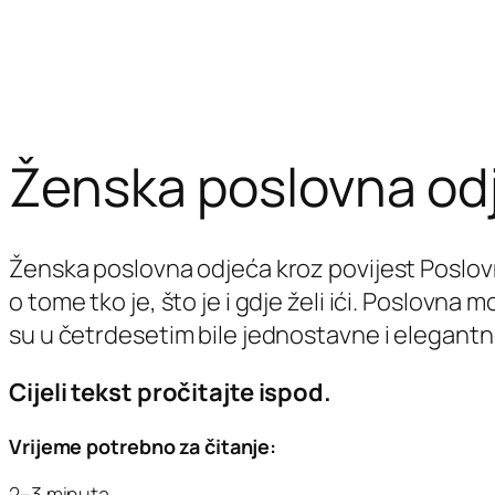
Ženska poslovna odj
Ženska poslovna odjeća kroz povijest Poslovna
o tome tko je, što je i gdje želi ići. Poslovna
su u četrdesetim bile jednostavne i elegant
Cijeli tekst pročitajte ispod.
Vrijeme potrebno za čitanje:
2–3 minuta