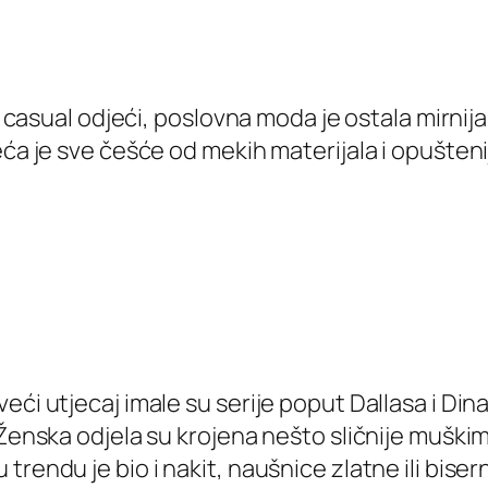
a casual odjeći, poslovna moda je ostala mirnija.
ća je sve češće od mekih materijala i opušteniji
ći utjecaj imale su serije poput Dallasa i Dinas
Ženska odjela su krojena nešto sličnije muškim, 
rendu je bio i nakit, naušnice zlatne ili biserne