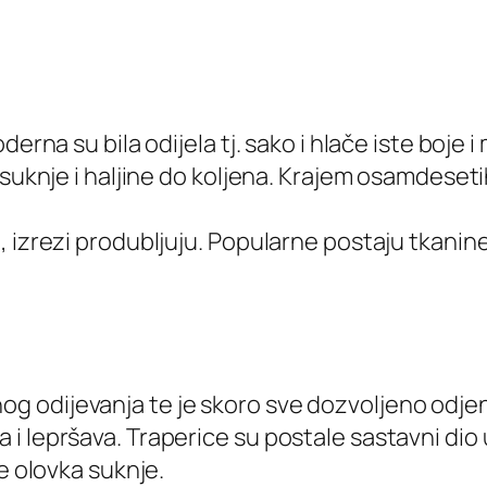
erna su bila odijela tj. sako i hlače iste boje i
e suknje i haljine do koljena. Krajem osamdes
 izrezi produbljuju. Popularne postaju tkanine 
g odijevanja te je skoro sve dozvoljeno odje
 i lepršava. Traperice su postale sastavni di
e olovka suknje.