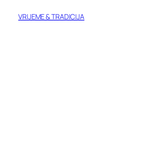
Skoči
do
VRIJEME & TRADICIJA
sadržaja