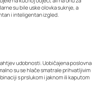
ele na kućnoj odjeći, ali na onu za
ularne su bile uske olovka suknje, a
tan i inteligentan izgled.
 zahtjev udobnosti. Uobičajena poslovna
malno su se hlače smatrale prihvatljivim
inaciji s prslukom i jaknom ili kaputom