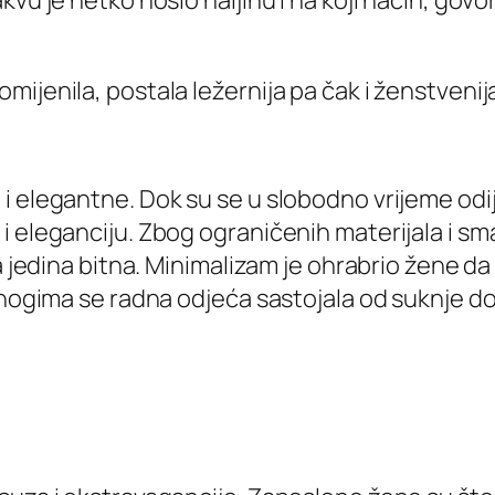
u je netko nosio haljinu i na koji način, govori
ijenila, postala ležernija pa čak i ženstvenij
 elegantne. Dok su se u slobodno vrijeme odije
i eleganciju. Zbog ograničenih materijala i s
la jedina bitna. Minimalizam je ohrabrio žene d
ogima se radna odjeća sastojala od suknje do kol