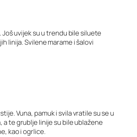
 Još uvijek su u trendu bile siluete
h linija. Svilene marame i šalovi
tije. Vuna, pamuk i svila vratile su se u
a te grublje linije su bile ublažene
, kao i ogrlice.