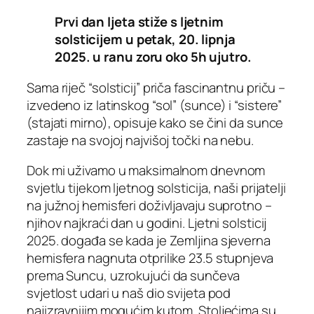
Prvi dan ljeta stiže s ljetnim
solsticijem u petak, 20. lipnja
2025. u ranu zoru oko 5h ujutro.
Sama riječ “solsticij” priča fascinantnu priču –
izvedeno iz latinskog “sol” (sunce) i “sistere”
(stajati mirno), opisuje kako se čini da sunce
zastaje na svojoj najvišoj točki na nebu.
Dok mi uživamo u maksimalnom dnevnom
svjetlu tijekom ljetnog solsticija, naši prijatelji
na južnoj hemisferi doživljavaju suprotno –
njihov najkraći dan u godini. Ljetni solsticij
2025. događa se kada je Zemljina sjeverna
hemisfera nagnuta otprilike 23.5 stupnjeva
prema Suncu, uzrokujući da sunčeva
svjetlost udari u naš dio svijeta pod
najizravnijim mogućim kutom. Stoljećima su