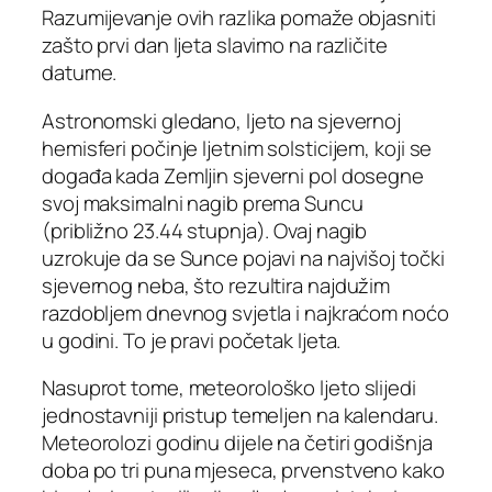
Razumijevanje ovih razlika pomaže objasniti
zašto prvi dan ljeta slavimo na različite
datume.
Astronomski gledano, ljeto na sjevernoj
hemisferi počinje ljetnim solsticijem, koji se
događa kada Zemljin sjeverni pol dosegne
svoj maksimalni nagib prema Suncu
(približno 23.44 stupnja). Ovaj nagib
uzrokuje da se Sunce pojavi na najvišoj točki
sjevernog neba, što rezultira najdužim
razdobljem dnevnog svjetla i najkraćom noćo
u godini. To je pravi početak ljeta.
Nasuprot tome, meteorološko ljeto slijedi
jednostavniji pristup temeljen na kalendaru.
Meteorolozi godinu dijele na četiri godišnja
doba po tri puna mjeseca, prvenstveno kako