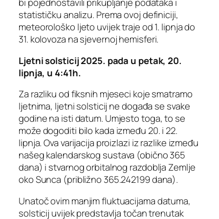
bi pojednostavili prikupljanje podataka i
statističku analizu. Prema ovoj definiciji,
meteorološko ljeto uvijek traje od 1. lipnja do
31. kolovoza na sjevernoj hemisferi.
Ljetni solsticij 2025. pada u petak, 20.
lipnja, u 4:41h.
Za razliku od fiksnih mjeseci koje smatramo
ljetnima, ljetni solsticij ne događa se svake
godine na isti datum. Umjesto toga, to se
može dogoditi bilo kada između 20. i 22.
lipnja. Ova varijacija proizlazi iz razlike između
našeg kalendarskog sustava (obično 365
dana) i stvarnog orbitalnog razdoblja Zemlje
oko Sunca (približno 365.242199 dana).
Unatoč ovim manjim fluktuacijama datuma,
solsticij uvijek predstavlja točan trenutak