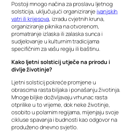
Postoji mnogo načina za proslavu ljetnog
solsticija, uključujući organiziranje
ivanjskih
vatri ili krijesova
, izradu cvjetnih kruna,
organiziranje piknika na otvorenom,
promatranje izlaska ili zalaska sunca i
sudjelovanje u kulturnim tradicijama
specifičnim za vašu regiju ili baštinu.
Kako ljetni solsticij utječe na prirodu i
divlje životinje?
Ljetni solsticij pokreće promjene u
obrascima rasta biljaka i ponašanju životinja.
Mnoge biljke doživljavaju vrhunac rasta
otprilike u to vrijeme, dok neke životinje,
osobito u polarnim regijama, mijenjaju svoje
cikluse spavanja i budnosti kao odgovor na
produženo dnevno svjetlo.