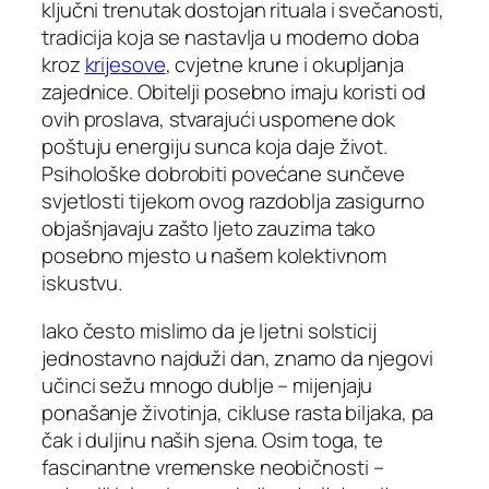
ključni trenutak dostojan rituala i svečanosti,
tradicija koja se nastavlja u moderno doba
kroz
krijesove
, cvjetne krune i okupljanja
zajednice. Obitelji posebno imaju koristi od
ovih proslava, stvarajući uspomene dok
poštuju energiju sunca koja daje život.
Psihološke dobrobiti povećane sunčeve
svjetlosti tijekom ovog razdoblja zasigurno
objašnjavaju zašto ljeto zauzima tako
posebno mjesto u našem kolektivnom
iskustvu.
Iako često mislimo da je ljetni solsticij
jednostavno najduži dan, znamo da njegovi
učinci sežu mnogo dublje – mijenjaju
ponašanje životinja, cikluse rasta biljaka, pa
čak i duljinu naših sjena. Osim toga, te
fascinantne vremenske neobičnosti –