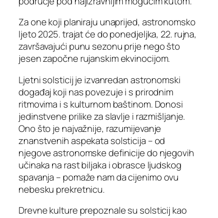
područje pod najizravnijim mogućim kutom.
Za one koji planiraju unaprijed, astronomsko
ljeto 2025. trajat će do ponedjeljka, 22. rujna,
završavajući punu sezonu prije nego što
jesen započne rujanskim ekvinocijom.
Ljetni solsticij je izvanredan astronomski
događaj koji nas povezuje i s prirodnim
ritmovima i s kulturnom baštinom. Donosi
jedinstvene prilike za slavlje i razmišljanje.
Ono što je najvažnije, razumijevanje
znanstvenih aspekata solsticija – od
njegove astronomske definicije do njegovih
učinaka na rast biljaka i obrasce ljudskog
spavanja – pomaže nam da cijenimo ovu
nebesku prekretnicu.
Drevne kulture prepoznale su solsticij kao