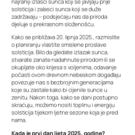
najraniji izlasci sunca koji se javljaju prije
solsticija i zalasci sunca koji se duže
zadržavaju – podsjećaju nas da priroda
djeluje s prekrasnom složenošću.
Kako se približava 20. lipnja 2025., razmislite
o planiranju vlastite smislene proslave
solsticija. Bilo da gledate izlazak sunca,
stvarate zanate nadahnute prirodom ili se
okupljate oko krijesa s voljenima, odavanje
počasti ovom drevnom nebeskom događaju
povezuje nas s bezbrojnim generacijama
koje su zastale kako bi cijenile sunce u
zenitu. Nakon toga, kako se dani postupno
skraćuju, možemo nositi toplinu i energiju
solsticija tijekom ljetne sezone koja je pred
nama.
Kada je prvi dan ljeta 2025. godine?