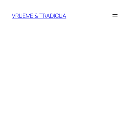
Skoči
do
VRIJEME & TRADICIJA
sadržaja