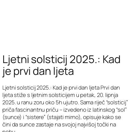
Ljetni solsticij 2025.: Kad
je prvi dan ljeta
Ljetni solsticij 2025.: Kad je prvi dan ljeta Prvi dan
ljeta stiže s ljetnim solsticijem u petak, 20. lipnja
2025. u ranu zoru oko 5h ujutro. Sama riječ “solsticij”
priča fascinantnu priču – izvedeno iz latinskog “sol”
(sunce) i “sistere” (stajati mirno), opisuje kako se
čini da sunce zastaje na svojoj najvišoj točki na
nebu.…