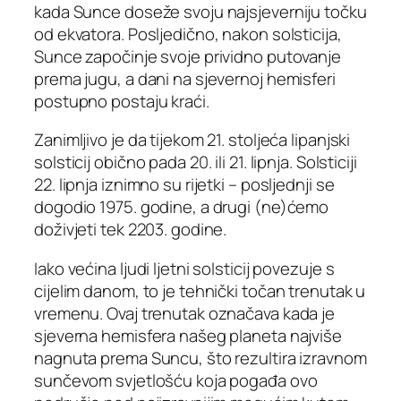
kada Sunce doseže svoju najsjeverniju točku
od ekvatora. Posljedično, nakon solsticija,
Sunce započinje svoje prividno putovanje
prema jugu, a dani na sjevernoj hemisferi
postupno postaju kraći.
Zanimljivo je da tijekom 21. stoljeća lipanjski
solsticij obično pada 20. ili 21. lipnja. Solsticiji
22. lipnja iznimno su rijetki – posljednji se
dogodio 1975. godine, a drugi (ne)ćemo
doživjeti tek 2203. godine.
Iako većina ljudi ljetni solsticij povezuje s
cijelim danom, to je tehnički točan trenutak u
vremenu. Ovaj trenutak označava kada je
sjeverna hemisfera našeg planeta najviše
nagnuta prema Suncu, što rezultira izravnom
sunčevom svjetlošću koja pogađa ovo