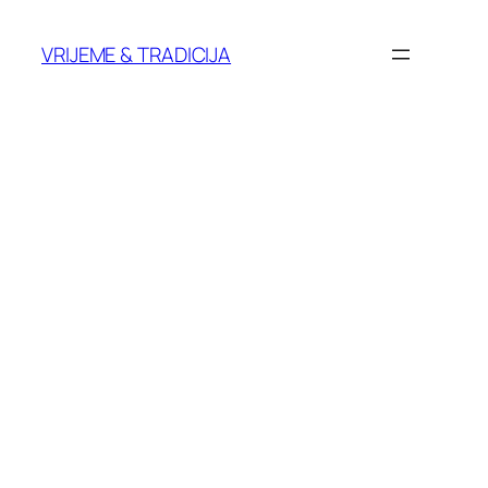
Skoči
do
VRIJEME & TRADICIJA
sadržaja