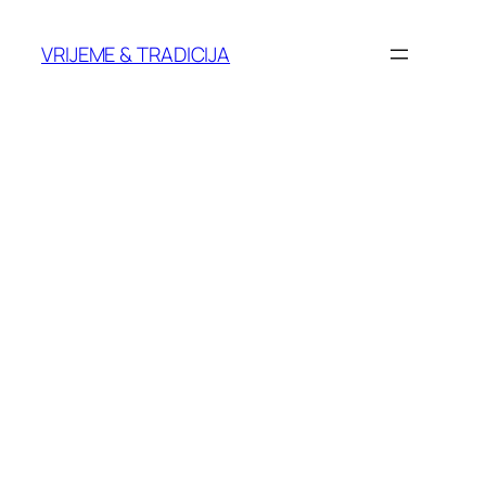
Skoči
do
VRIJEME & TRADICIJA
sadržaja