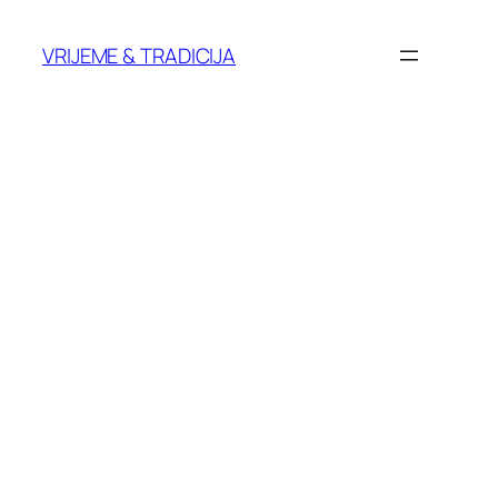
Skoči
do
VRIJEME & TRADICIJA
sadržaja