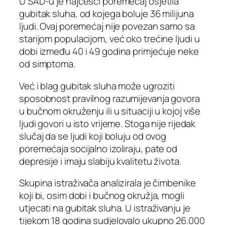
U SAD-u je najčešći poremećaj osjetila
gubitak sluha, od kojega boluje 36 milijuna
ljudi. Ovaj poremećaj nije povezan samo sa
starijom populacijom, već oko trećine ljudi u
dobi između 40 i 49 godina primjećuje neke
od simptoma.
Već i blag gubitak sluha može ugroziti
sposobnost pravilnog razumijevanja govora
u bučnom okruženju ili u situaciji u kojoj više
ljudi govori u isto vrijeme. Stoga nije rijedak
slučaj da se ljudi koji boluju od ovog
poremećaja socijalno izoliraju, pate od
depresije i imaju slabiju kvalitetu života.
Skupina istraživača analizirala je čimbenike
koji bi, osim dobi i bučnog okružja, mogli
utjecati na gubitak sluha. U istraživanju je
tijekom 18 godina sudjelovalo ukupno 26.000