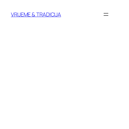
Skoči
do
VRIJEME & TRADICIJA
sadržaja