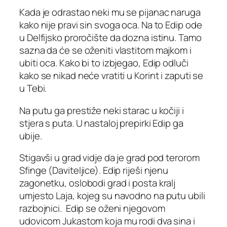
Kada je odrastao neki mu se pijanac naruga
kako nije pravi sin svoga oca. Na to Edip ode
u Delfijsko proročište da dozna istinu. Tamo
sazna da će se oženiti vlastitom majkom i
ubiti oca. Kako bi to izbjegao, Edip odluči
kako se nikad neće vratiti u Korint i zaputi se
u Tebi.
Na putu ga prestiže neki starac u kočiji i
stjera s puta. U nastaloj prepirki Edip ga
ubije.
Stigavši u grad vidje da je grad pod terorom
Sfinge (Daviteljice). Edip riješi njenu
zagonetku, oslobodi grad i posta kralj
umjesto Laja, kojeg su navodno na putu ubili
razbojnici. Edip se oženi njegovom
udovicom Jukastom koja mu rodi dva sina i