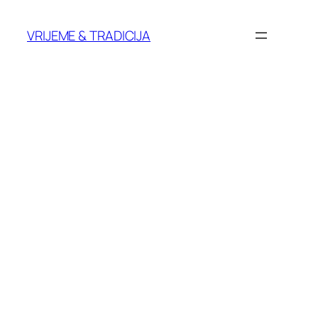
Skoči
do
VRIJEME & TRADICIJA
sadržaja