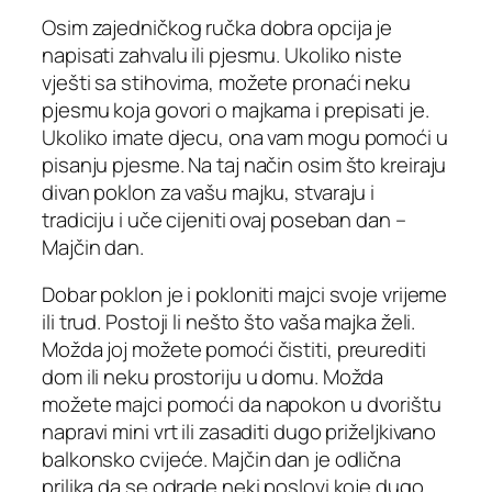
Osim zajedničkog ručka dobra opcija je
napisati zahvalu ili pjesmu. Ukoliko niste
vješti sa stihovima, možete pronaći neku
pjesmu koja govori o majkama i prepisati je.
Ukoliko imate djecu, ona vam mogu pomoći u
pisanju pjesme. Na taj način osim što kreiraju
divan poklon za vašu majku, stvaraju i
tradiciju i uče cijeniti ovaj poseban dan –
Majčin dan.
Dobar poklon je i pokloniti majci svoje vrijeme
ili trud. Postoji li nešto što vaša majka želi.
Možda joj možete pomoći čistiti, preurediti
dom ili neku prostoriju u domu. Možda
možete majci pomoći da napokon u dvorištu
napravi mini vrt ili zasaditi dugo priželjkivano
balkonsko cvijeće. Majčin dan je odlična
prilika da se odrade neki poslovi koje dugo