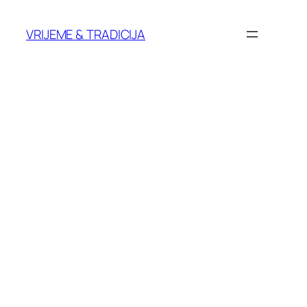
Skoči
do
VRIJEME & TRADICIJA
sadržaja