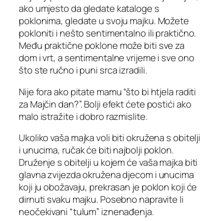
ako umjesto da gledate kataloge s
poklonima, gledate u svoju majku. Možete
pokloniti i nešto sentimentalno ili praktično.
Među praktične poklone može biti sve za
dom i vrt, a sentimentalne vrijeme i sve ono
što ste ručno i puni srca izradili.
Nije fora ako pitate mamu “što bi htjela raditi
za Majčin dan?”. Bolji efekt ćete postići ako
malo istražite i dobro razmislite.
Ukoliko vaša majka voli biti okružena s obitelji
i unucima, ručak će biti najbolji poklon.
Druženje s obitelji u kojem će vaša majka biti
glavna zvijezda okružena djecom i unucima
koji ju obožavaju, prekrasan je poklon koji će
dirnuti svaku majku. Posebno napravite li
neočekivani “tulum” iznenađenja.