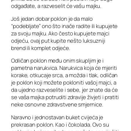
odgađate, a razveselit će vašu majku.
Još jedan dobar poklon je da malo
“podebljate” ono što inače radite ili kupujete
za svoju majku. Ako često kupujete majci
odjeću, ovaj put kupite nešto luksuzniji
brend ili komplet odjeće.
Odličan poklon među onim skupljim je i
pametna narukvica. Narukvica koja će mjeriti
korake, otkucaje srca, a možda i tlak, odličan
je poklon koji možete pokloniti vašoj majci, a
da ujedno razveselite i sebe, jer znate da će
se vaša majka potruditi zdravije živjeti i pratiti
neke osnovne zdravstvene smjernice.
Naravno i jednostavan buket cvijeća je
prekrasan poklon. Kao i čokolada. Ovo su