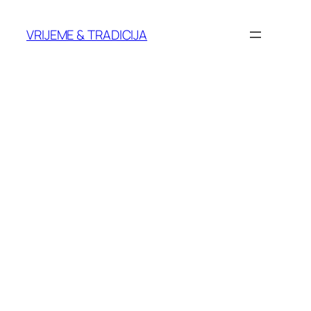
Skoči
do
VRIJEME & TRADICIJA
sadržaja