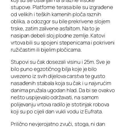
stupove. Platforme terasa bile su izgrađene
od velikih i teških kamenih ploča raznih
oblika, a odozgor su bile prekrivene slojem
trske, zatim zalivene asfaltom. Na to je
nasipan debeli sloj plodne zemlje. Katovi
vrtova bili su spojeni stepenicama i pokriveni
ružičastim ili bijelim pločicama.
Stupovi su čak dosezali visinu i 25m. Sve je
bilo puno egzotičnog bilja koje je bilo
uvezeno iz svih dijelova carstva te gusto
nasađenih stabala koja su čak i u najvrućim
danima pružala ugodan hlad. Da bi se ovakvo
nešto uspijevalo održavati, na samom
polijevanju vrtova radilo je stotinjak robova
koji su po cijeli dan vukli vodu iz Eufrata.
Prilično nevjerojatno zvuči, stoga, ni dan