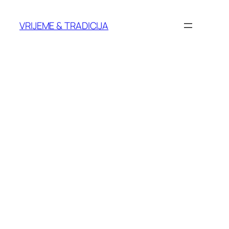
Skoči
do
VRIJEME & TRADICIJA
sadržaja