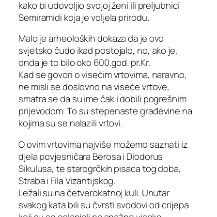
kako bi udovoljio svojoj ženi ili preljubnici
Semiramidi koja je voljela prirodu.
Malo je arheoloških dokaza da je ovo
svjetsko čudo ikad postojalo, no, ako je,
onda je to bilo oko 600.god. pr.Kr.
Kad se govori o visećim vrtovima, naravno,
ne misli se doslovno na viseće vrtove,
smatra se da su ime čak i dobili pogrešnim
prijevodom. To su stepenaste građevine na
kojima su se nalazili vrtovi.
O ovim vrtovima najviše možemo saznati iz
djela povjesničara Berosa i Diodorus
Sikulusa, te starogrčkih pisaca tog doba,
Straba i Fila Vizantijskog.
Ležali su na četverokatnoj kuli. Unutar
svakog kata bili su čvrsti svodovi od crijepa
koji su se oslanjali na snažne visoke