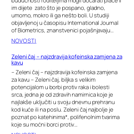
budućnosti roditeljima mogli dočarati plače li
im dijete zato što je pospano, gladno,
umorno, mokro ili ga nešto boli. U studiji
objavljenoj u časopisu International Journal
of Biometrics, znanstvenici pojašnjavaju…
NOVOSTI
Zeleni čaj – najzdravija kofeinska zamjena za
kavu
– Zeleni čaj – najzdravija kofeinska zamjena
za kavu – Zeleni čaj, biljka s velikim
potencijalom u borbi protiv raka i bolesti
srca, jedna je od zdravih namirnica koje je
najlakše uključiti u svoju dnevnu prehranu
kod kuće ili na poslu. Zeleni čaj najbolje je
poznat po katehinima*, polifenolnim tvarima
koje su moćni borci protiv…