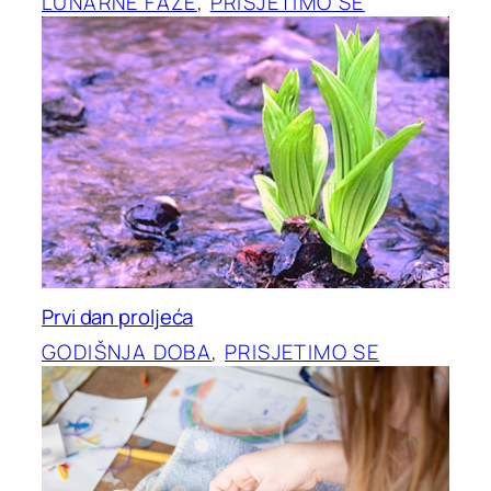
LUNARNE FAZE
, 
PRISJETIMO SE
Prvi dan proljeća
GODIŠNJA DOBA
, 
PRISJETIMO SE