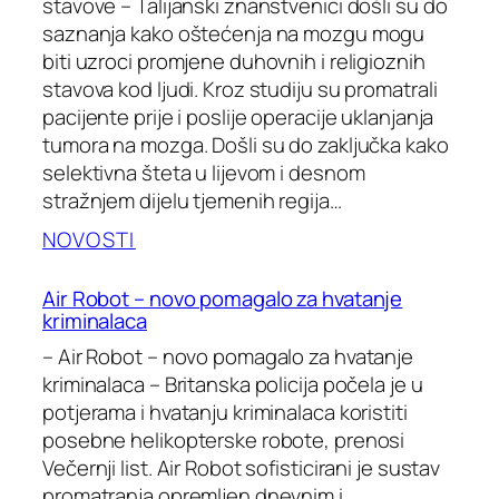
stavove – Talijanski znanstvenici došli su do
saznanja kako oštećenja na mozgu mogu
biti uzroci promjene duhovnih i religioznih
stavova kod ljudi. Kroz studiju su promatrali
pacijente prije i poslije operacije uklanjanja
tumora na mozga. Došli su do zaključka kako
selektivna šteta u lijevom i desnom
stražnjem dijelu tjemenih regija…
NOVOSTI
Air Robot – novo pomagalo za hvatanje
kriminalaca
– Air Robot – novo pomagalo za hvatanje
kriminalaca – Britanska policija počela je u
potjerama i hvatanju kriminalaca koristiti
posebne helikopterske robote, prenosi
Večernji list. Air Robot sofisticirani je sustav
promatranja opremljen dnevnim i