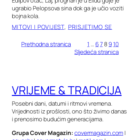
Edipov otac, Laj, prognan je u Elidu gdje je
ugrabio Pelopsova sina dok ga je učio voziti
bojna kola.
MITOVI I POVIJEST
, 
PRISJETIMO SE
Prethodna stranica
1
…
6
7
8
9
10
Sljedeća stranica
VRIJEME & TRADICIJA
Posebni dani, datumi i ritmovi vremena.
Vrijednosti iz prošlosti, ono što živimo danas
i prenosimo budućim generacijama.
Grupa Cover Magazin:
covermagazin.com
|