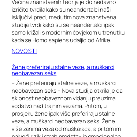
Većina znanstvenih teorija je do nedavno
izričito tvrdila kako su neandertalci naši
isključivi preci, međutim nova znanstvena
studija tvrdi kako su se neandertalci ipak
samo križali s modernim čovjekom u trenutku
kada se Homo sapiens udaljio od Afrike.
NOVOSTI
Žene preferiraju stalne veze, a muškarci
neobavezan seks
– Žene preferiraju stalne veze, a muškarci
neobavezan seks – Nova studija otkrila je da
sklonost neobaveznom viđanju preuzima
vodstvo nad trajnim vezama. Pritom, u
prosjeku žene ipak više preferiraju stalne
veze, a muškarci neobavezan seks. Žene
više zanima veza od muškaraca, a pritom im
najveći rizik i strah predstavlja emocionalna