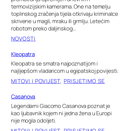
termovizijskim kamerama. One na temelju
toplinskog zračenja tijela otkrivaju kriminalce
skrivene u magli, mraku ili grmlju. Letećim
robotom preko daljinskog…
NOVOSTI
Kleopatra
Kleopatra se smatra najpoznatijom i
najljepšom vladaricom u egipatskoj povijesti.
MITOVI I POVIJEST
, 
PRISJETIMO SE
Casanova
Legendarni Giacomo Casanova poznat je
kao ljubavnik kojem ni jedna žena u Europi
nije mogla odoljeti.
MITOVI I POVIJEST
, 
PRISJETIMO SE