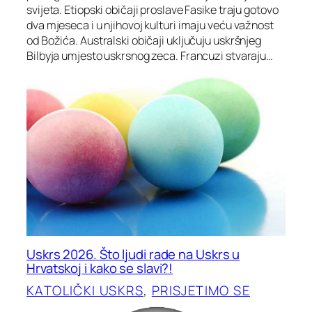
svijeta. Etiopski običaji proslave Fasike traju gotovo
dva mjeseca i u njihovoj kulturi imaju veću važnost
od Božića. Australski običaji uključuju uskršnjeg
Bilbyja umjesto uskrsnog zeca. Francuzi stvaraju…
Uskrs 2026. Što ljudi rade na Uskrs u
Hrvatskoj i kako se slavi?!
KATOLIČKI USKRS
, 
PRISJETIMO SE