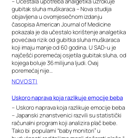
– Učestala upotreba analgetika uzrokuje
gubitak sluha muškaraca – Nova studija
objavljena u ovomjesečnom izdanju
časopisa American Journal of Medicine
pokazala je da učestalo korištenje analgetika
povećava rizik od gubitka sluha muškaraca
koji imaju manje od 60 godina. U SAD-u je
najčešći poremećaj osjetila gubitak sluha, od
kojega boluje 36 milijuna ljudi. Ovaj
poremećaj nije…
NOVOSTI
Uskoro naprava koja razlikuje emocije beba
– Uskoro naprava koja razlikuje emocije beba
– Japanski znanstvenici razvili su statistički
računalni program koji analizira plač bebe.
Tako bi popularni “baby monitori” u