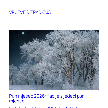
Skoči
do
VRIJEME & TRADICIJA
sadržaja
Pun mjesec 2026: Kad je sljedeći pun
mjesec