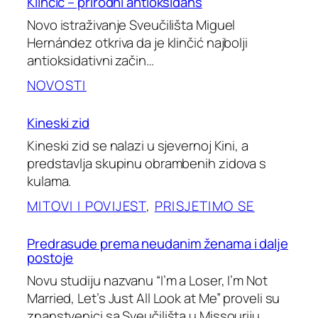
Klinčić – prirodni antioksidans
Novo istraživanje Sveučilišta Miguel
Hernández otkriva da je klinčić najbolji
antioksidativni začin…
NOVOSTI
Kineski zid
Kineski zid se nalazi u sjevernoj Kini, a
predstavlja skupinu obrambenih zidova s
kulama.
MITOVI I POVIJEST
, 
PRISJETIMO SE
Predrasude prema neudanim ženama i dalje
postoje
Novu studiju nazvanu “I’m a Loser, I’m Not
Married, Let’s Just All Look at Me” proveli su
znanstvenici sa Sveučilišta u Missouriju.