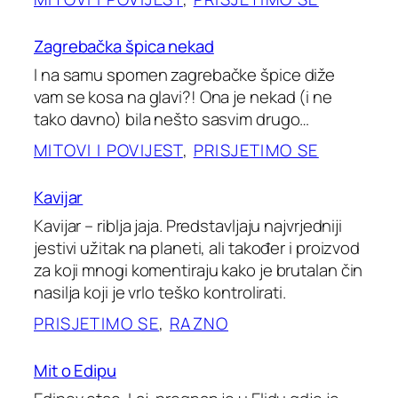
Zagrebačka špica nekad
I na samu spomen zagrebačke špice diže
vam se kosa na glavi?! Ona je nekad (i ne
tako davno) bila nešto sasvim drugo…
MITOVI I POVIJEST
, 
PRISJETIMO SE
Kavijar
Kavijar – riblja jaja. Predstavljaju najvrjedniji
jestivi užitak na planeti, ali također i proizvod
za koji mnogi komentiraju kako je brutalan čin
nasilja koji je vrlo teško kontrolirati.
PRISJETIMO SE
, 
RAZNO
Mit o Edipu