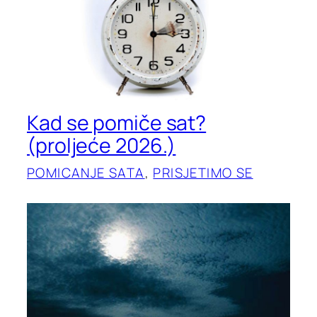
Kad se pomiče sat?
(proljeće 2026.)
POMICANJE SATA
, 
PRISJETIMO SE