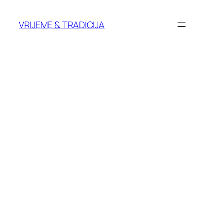
Skoči
do
VRIJEME & TRADICIJA
sadržaja