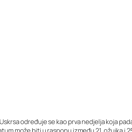
 Uskrsa određuje se kao prva nedjelja koja pa
um može biti u rasponu između 21. ožujka i 25.