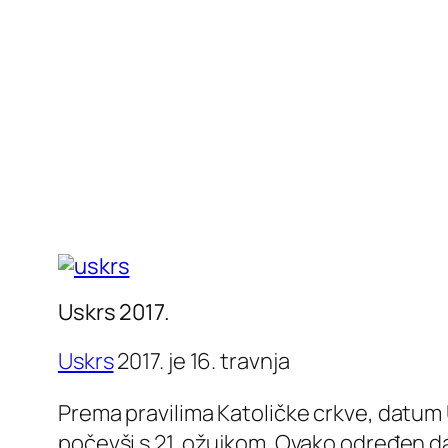
Uskrs 2017.
Uskrs
2017. je 16. travnja
Prema pravilima Katoličke crkve, datum
počevši s 21. ožujkom. Ovako određen dat