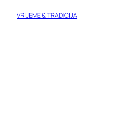
Skoči
do
VRIJEME & TRADICIJA
sadržaja