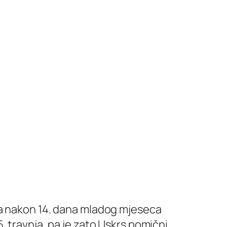
da nakon 14. dana mladog mjeseca
 travnja, pa je zato Uskrs pomični