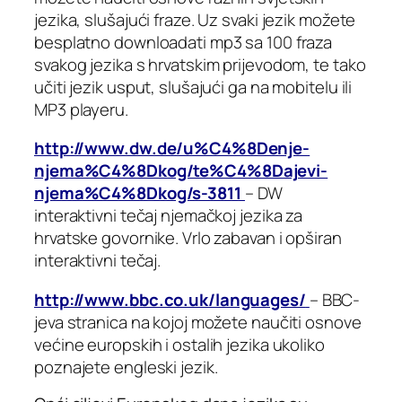
jezika, slušajući fraze. Uz svaki jezik možete
besplatno downloadati mp3 sa 100 fraza
svakog jezika s hrvatskim prijevodom, te tako
učiti jezik usput, slušajući ga na mobitelu ili
MP3 playeru.
http://www.dw.de/u%C4%8Denje-
njema%C4%8Dkog/te%C4%8Dajevi-
njema%C4%8Dkog/s-3811
– DW
interaktivni tečaj njemačkoj jezika za
hrvatske govornike. Vrlo zabavan i opširan
interaktivni tečaj.
http://www.bbc.co.uk/languages
/
– BBC-
jeva stranica na kojoj možete naučiti osnove
većine europskih i ostalih jezika ukoliko
poznajete engleski jezik.