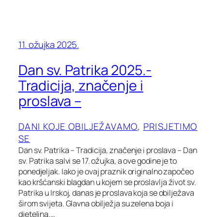
11. ožujka 2025.
Dan sv. Patrika 2025.-
Tradicija, značenje i
proslava –
DANI KOJE OBILJEŽAVAMO
, 
PRISJETIMO
SE
Dan sv. Patrika – Tradicija, značenje i proslava – Dan
sv. Patrika salvi se 17. ožujka, a ove godine je to
ponedjeljak. Iako je ovaj praznik originalno započeo
kao kršćanski blagdan u kojem se proslavlja život sv.
Patrika u Irskoj, danas je proslava koja se obilježava
širom svijeta. Glavna obilježja su zelena boja i
djetelina.…