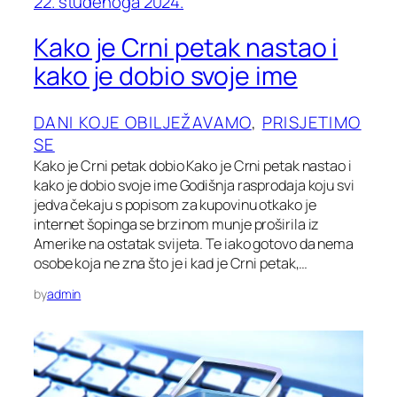
22. studenoga 2024.
Kako je Crni petak nastao i
kako je dobio svoje ime
DANI KOJE OBILJEŽAVAMO
, 
PRISJETIMO
SE
Kako je Crni petak dobio Kako je Crni petak nastao i
kako je dobio svoje ime Godišnja rasprodaja koju svi
jedva čekaju s popisom za kupovinu otkako je
internet šopinga se brzinom munje proširila iz
Amerike na ostatak svijeta. Te iako gotovo da nema
osobe koja ne zna što je i kad je Crni petak,…
by
admin