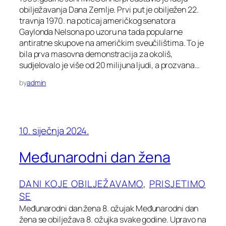
obilježavanja Dana Zemlje. Prvi put je obilježen 22.
travnja 1970. na poticaj američkog senatora
Gaylonda Nelsona po uzoru na tada popularne
antiratne skupove na američkim sveučilištima. To je
bila prva masovna demonstracija za okoliš,
sudjelovalo je više od 20 milijuna ljudi, a prozvana…
by
admin
10. siječnja 2024.
Međunarodni dan žena
DANI KOJE OBILJEŽAVAMO
, 
PRISJETIMO
SE
Međunarodni dan žena 8. ožujak Međunarodni dan
žena se obilježava 8. ožujka svake godine. Upravo na