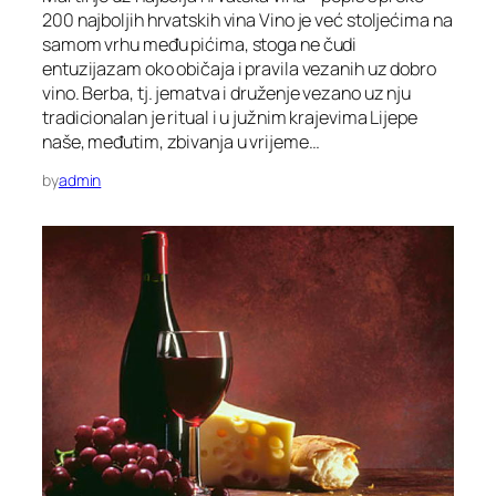
200 najboljih hrvatskih vina Vino je već stoljećima na
samom vrhu među pićima, stoga ne čudi
entuzijazam oko običaja i pravila vezanih uz dobro
vino. Berba, tj. jematva i druženje vezano uz nju
tradicionalan je ritual i u južnim krajevima Lijepe
naše, međutim, zbivanja u vrijeme…
by
admin