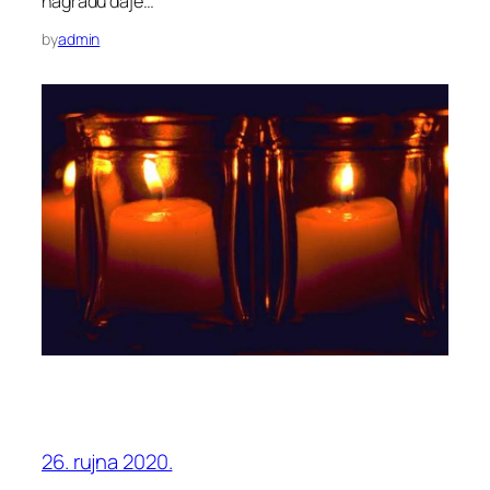
nagradu daje…
by
admin
26. rujna 2020.