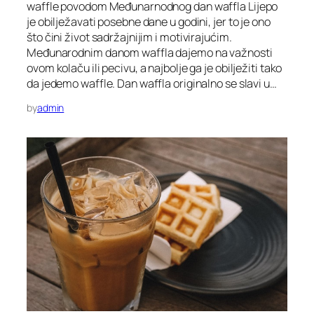
waffle povodom Međunarnodnog dan waffla Lijepo
je obilježavati posebne dane u godini, jer to je ono
što čini život sadržajnijim i motivirajućim.
Međunarodnim danom waffla dajemo na važnosti
ovom kolaču ili pecivu, a najbolje ga je obilježiti tako
da jedemo waffle. Dan waffla originalno se slavi u…
by
admin