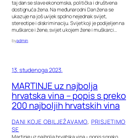
taj dan se slave ekonomska, politička i društvena
dostignuća žena. Na međunarodni Dan žena se
ukazuje na još uvijek spolno nejednak svijet,
stereotipe i diskriminaciju. Svijet koji je podijeljen na
muškarce i žene, svijet u kojem žene i muškarci…
by
admin
13. studenoga 2023.
MARTINJE uz najbolja
hrvatska vina – popis s preko
200 najboljih hrvatskih vina
DANI KOJE OBILJEŽAVAMO
, 
PRISJETIMO
SE
Martinje uz najbolja hrvatska vina – popis s preko