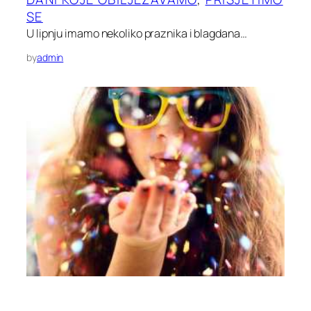
SE
U lipnju imamo nekoliko praznika i blagdana…
by
admin