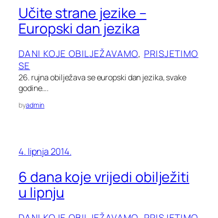
Učite strane jezike –
Europski dan jezika
DANI KOJE OBILJEŽAVAMO
, 
PRISJETIMO
SE
26. rujna obilježava se europski dan jezika, svake
godine….
by
admin
4. lipnja 2014.
6 dana koje vrijedi obilježiti
u lipnju
DANI KOJE OBILJEŽAVAMO
, 
PRISJETIMO