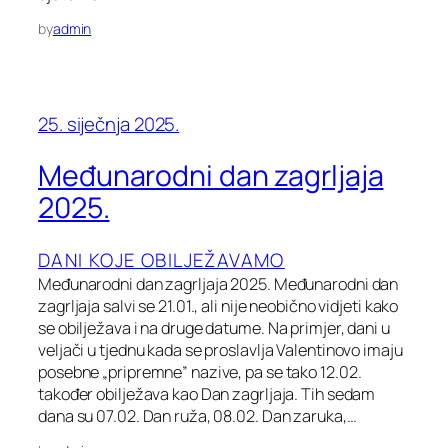
by
admin
25. siječnja 2025.
Međunarodni dan zagrljaja
2025.
DANI KOJE OBILJEŽAVAMO
Međunarodni dan zagrljaja 2025. Međunarodni dan
zagrljaja salvi se 21.01., ali nije neobično vidjeti kako
se obilježava i na druge datume. Na primjer, dani u
veljači u tjednu kada se proslavlja Valentinovo imaju
posebne „pripremne” nazive, pa se tako 12.02.
također obilježava kao Dan zagrljaja. Tih sedam
dana su 07.02. Dan ruža, 08.02. Dan zaruka,…