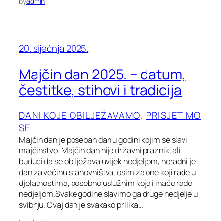
by
admin
20. siječnja 2025.
Majčin dan 2025. – datum,
čestitke, stihovi i tradicija
DANI KOJE OBILJEŽAVAMO
, 
PRISJETIMO
SE
Majčin dan je poseban dan u godini kojim se slavi
majčinstvo. Majčin dan nije državni praznik, ali
budući da se obilježava uvijek nedjeljom, neradni je
dan za većinu stanovništva, osim za one koji rade u
djelatnostima, posebno uslužnim koje i inače rade
nedjeljom.Svake godine slavimo ga druge nedjelje u
svibnju. Ovaj dan je svakako prilika…