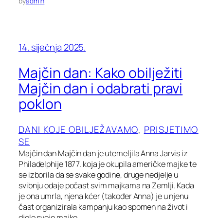
by
admin
14. siječnja 2025.
Majčin dan: Kako obilježiti
Majčin dan i odabrati pravi
poklon
DANI KOJE OBILJEŽAVAMO
, 
PRISJETIMO
SE
Majčin dan Majčin dan je utemeljila Anna Jarvis iz
Philadelphije 1877. koja je okupila američke majke te
se izborila da se svake godine, druge nedjelje u
svibnju odaje počast svim majkama na Zemlji. Kada
je ona umrla, njena kćer (također Anna) je u njenu
čast organizirala kampanju kao spomen na život i
djelo svoje majke…