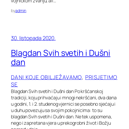
vojničkom zvanju, ali…
by
admin
30. listopada 2020.
Blagdan Svih svetih i Dušni
dan
DANI KOJE OBILJEŽAVAMO
, 
PRISJETIMO
SE
Blagdan Svih svetih i Dušni dan Po kršćanskoj
tradiciji, koju prihvaćaju i mnogi nekršćani, dva dana
u godini, 1. i 2. studenog vjernici se posebno sjećaju i
u duhu povezuju sa svojim pokojnicima: to su
blagdan Svih svetih i Dušni dan. Ne tek uspomena,
nego i zapretana vjera u prekogrobni život i Božju