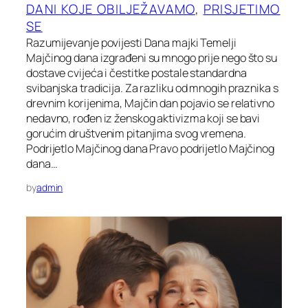
DANI KOJE OBILJEŽAVAMO
, 
PRISJETIMO
SE
Razumijevanje povijesti Dana majki Temelji
Majčinog dana izgrađeni su mnogo prije nego što su
dostave cvijeća i čestitke postale standardna
svibanjska tradicija. Za razliku od mnogih praznika s
drevnim korijenima, Majčin dan pojavio se relativno
nedavno, rođen iz ženskog aktivizma koji se bavi
gorućim društvenim pitanjima svog vremena.
Podrijetlo Majčinog dana Pravo podrijetlo Majčinog
dana…
by
admin