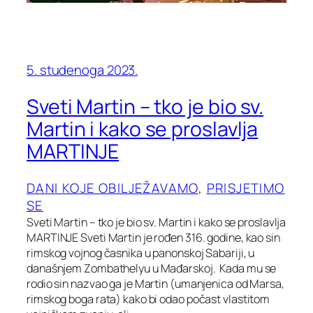
5. studenoga 2023.
Sveti Martin – tko je bio sv.
Martin i kako se proslavlja
MARTINJE
DANI KOJE OBILJEŽAVAMO
, 
PRISJETIMO
SE
Sveti Martin – tko je bio sv. Martin i kako se proslavlja
MARTINJE Sveti Martin je rođen 316. godine, kao sin
rimskog vojnog časnika u panonskoj Sabariji, u
današnjem Zombathelyu u Mađarskoj. Kada mu se
rodio sin nazvao ga je Martin (umanjenica od Marsa,
rimskog boga rata) kako bi odao počast vlastitom