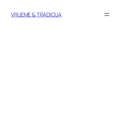
Skoči
do
VRIJEME & TRADICIJA
sadržaja