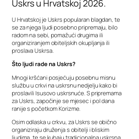
Uskrs u Hrvatskoj 2026.
U Hrvatskoj je Uskrs popularan blagdan, te
se za njega ljudi posebno pripremaju, bilo
radom na sebi, pomažući drugima ili
organiziranjem obiteljskih okupljanja ili
proslava Uskrsa.
Što ljudi rade na Uskrs?
Mnogi kršćani posjećuju posebnu misnu
službu u crkvi na uskrsnu nedjelju kako bi
proslavili Isusovo uskrsnuće. S pripremama
za Uskrs, započinje se mjesec i pol dana
ranije s početkom Korizme.
Osim odlaska u crkvu, za Uskrs se obično
organiziraju druženja s obitelji i bliskim
ljudima, te se kuhaju tradicionalna uskrsna