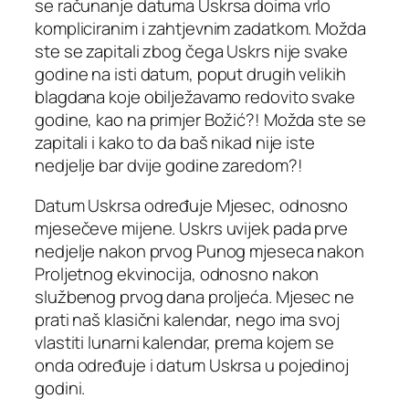
se računanje datuma Uskrsa doima vrlo
kompliciranim i zahtjevnim zadatkom. Možda
ste se zapitali zbog čega Uskrs nije svake
godine na isti datum, poput drugih velikih
blagdana koje obilježavamo redovito svake
godine, kao na primjer Božić?! Možda ste se
zapitali i kako to da baš nikad nije iste
nedjelje bar dvije godine zaredom?!
Datum Uskrsa određuje Mjesec, odnosno
mjesečeve mijene. Uskrs uvijek pada prve
nedjelje nakon prvog Punog mjeseca nakon
Proljetnog ekvinocija, odnosno nakon
službenog prvog dana proljeća. Mjesec ne
prati naš klasični kalendar, nego ima svoj
vlastiti lunarni kalendar, prema kojem se
onda određuje i datum Uskrsa u pojedinoj
godini.