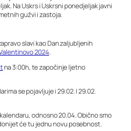
ljak. Na Uskrs i Uskrsni ponedjeljak javni
etnih gužvi i zastoja.
apravo slavi kao Dan zaljubljenih
Valentinovo 2024
.
t
na 3:00h, te započinje ljetno
ima se pojavljuje i 29.02. I 29.02.
nom kalendaru, odnosno 20.04. Obično smo
a donijet će tu jednu novu posebnost.