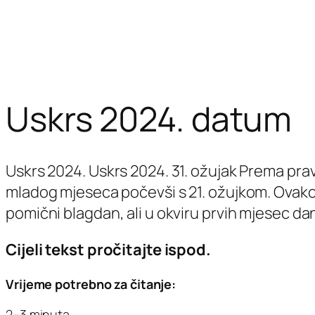
Uskrs 2024. datum
Uskrs 2024. Uskrs 2024. 31. ožujak Prema pra
mladog mjeseca počevši s 21. ožujkom. Ovako 
pomični blagdan, ali u okviru prvih mjesec da
Cijeli tekst pročitajte ispod.
Vrijeme potrebno za čitanje:
2–3 minuta