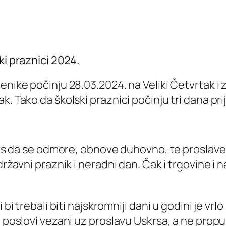
ki praznici 2024.
enike počinju 28.03.2024. na Veliki Četvrtak i 
. Tako da školski praznici počinju tri dana prij
krs da se odmore, obnove duhovno, te proslave ova
državni praznik i neradni dan. Čak i trgovine i 
 bi trebali biti najskromniji dani u godini je vr
u poslovi vezani uz proslavu Uskrsa, a ne prop