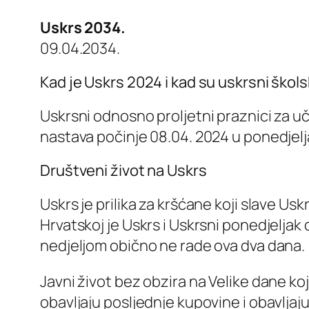
Uskrs 2034.
09.04.2034.
Kad je Uskrs 2024 i kad su uskrsni škols
Uskrsni odnosno proljetni praznici za uč
nastava počinje 08.04. 2024 u ponedjeljak
Društveni život na Uskrs
Uskrs je prilika za kršćane koji slave Us
Hrvatskoj je Uskrs i Uskrsni ponedjeljak 
nedjeljom obično ne rade ova dva dana.
Javni život bez obzira na Velike dane koji
obavljaju posljednje kupovine i obavljaj