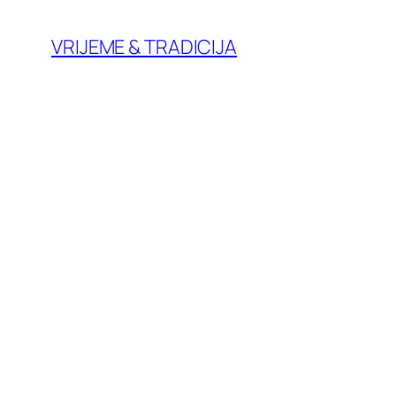
Skoči
do
VRIJEME & TRADICIJA
sadržaja