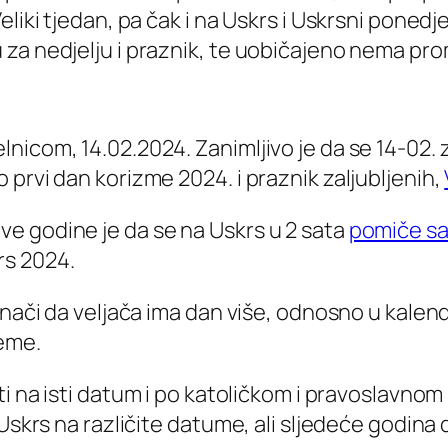
liki tjedan, pa čak i na Uskrs i Uskrsni ponedje
za nedjelju i praznik, te uobičajeno nema prom
icom, 14.02.2024. Zanimljivo je da se 14-02. z
prvi dan korizme 2024. i praznik zaljubljenih,
e godine je da se na Uskrs u 2 sata
pomiče sa
rs 2024.
nači da veljača ima dan više, odnosno u kalendar
jeme.
viti na isti datum i po katoličkom i pravoslav
 Uskrs na različite datume, ali sljedeće godin