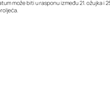
um može biti u rasponu između 21. ožujka i 25.
roljeća.