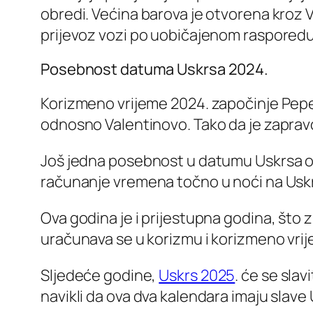
obredi. Većina barova je otvorena kroz Ve
prijevoz vozi po uobičajenom rasporedu 
Posebnost datuma Uskrsa 2024.
Korizmeno vrijeme 2024. započinje Pepeln
odnosno Valentinovo. Tako da je zapravo 
Još jedna posebnost u datumu Uskrsa ov
računanje vremena točno u noći na Usk
Ova godina je i prijestupna godina, što z
uračunava se u korizmu i korizmeno vri
Sljedeće godine,
Uskrs 2025
. će se sla
navikli da ova dva kalendara imaju slave