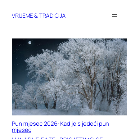
Skoči
do
VRIJEME & TRADICIJA
sadržaja
Pun mjesec 2026: Kad je sljedeći pun
mjesec