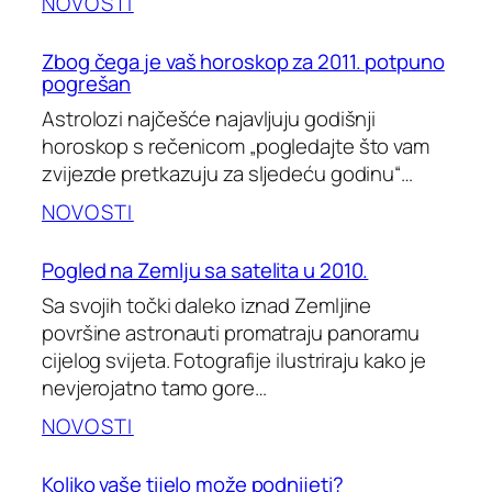
NOVOSTI
Zbog čega je vaš horoskop za 2011. potpuno
pogrešan
Astrolozi najčešće najavljuju godišnji
horoskop s rečenicom „pogledajte što vam
zvijezde pretkazuju za sljedeću godinu“…
NOVOSTI
Pogled na Zemlju sa satelita u 2010.
Sa svojih točki daleko iznad Zemljine
površine astronauti promatraju panoramu
cijelog svijeta. Fotografije ilustriraju kako je
nevjerojatno tamo gore…
NOVOSTI
Koliko vaše tijelo može podnijeti?