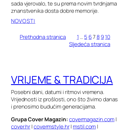
sada vjerovalo, te su prema novim tvrdnjama
znanstvenika dosta dobre memorije.
NOVOSTI
Prethodna stranica
1
…
5
6
7
8
9
10
Sljedeća stranica
VRIJEME & TRADICIJA
Posebni dani, datumi i ritmovi vremena.
Vrijednosti iz prošlosti, ono što živimo danas
i prenosimo budućim generacijama.
Grupa Cover Magazin:
covermagazin.com
|
cover.hr
|
covermstyle.hr
|
mstil.com
|