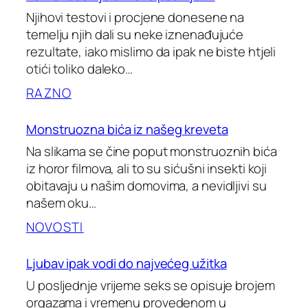
Njihovi testovi i procjene donesene na
temelju njih dali su neke iznenađujuće
rezultate, iako mislimo da ipak ne biste htjeli
otići toliko daleko…
RAZNO
Monstruozna bića iz našeg kreveta
Na slikama se čine poput monstruoznih bića
iz horor filmova, ali to su sićušni insekti koji
obitavaju u našim domovima, a nevidljivi su
našem oku…
NOVOSTI
Ljubav ipak vodi do najvećeg užitka
U posljednje vrijeme seks se opisuje brojem
orgazama i vremenu provedenom u