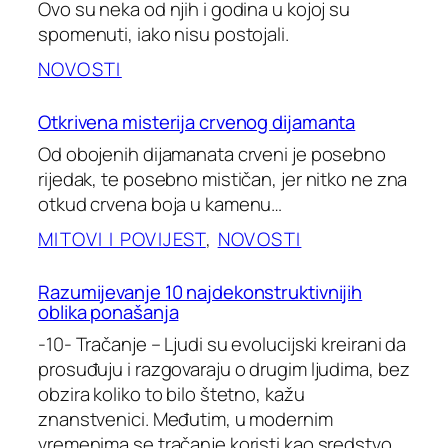
Ovo su neka od njih i godina u kojoj su
spomenuti, iako nisu postojali.
NOVOSTI
Otkrivena misterija crvenog dijamanta
Od obojenih dijamanata crveni je posebno
rijedak, te posebno mističan, jer nitko ne zna
otkud crvena boja u kamenu…
MITOVI I POVIJEST
, 
NOVOSTI
Razumijevanje 10 najdekonstruktivnijih
oblika ponašanja
-10- Tračanje – Ljudi su evolucijski kreirani da
prosuđuju i razgovaraju o drugim ljudima, bez
obzira koliko to bilo štetno, kažu
znanstvenici. Međutim, u modernim
vremenima se tračanje koristi kao sredstvo