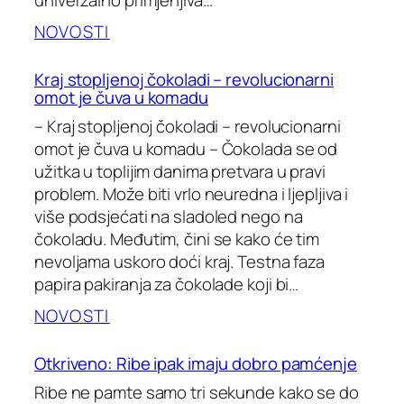
univerzalno primjenjiva…
NOVOSTI
Kraj stopljenoj čokoladi – revolucionarni
omot je čuva u komadu
– Kraj stopljenoj čokoladi – revolucionarni
omot je čuva u komadu – Čokolada se od
užitka u toplijim danima pretvara u pravi
problem. Može biti vrlo neuredna i ljepljiva i
više podsjećati na sladoled nego na
čokoladu. Međutim, čini se kako će tim
nevoljama uskoro doći kraj. Testna faza
papira pakiranja za čokolade koji bi…
NOVOSTI
Otkriveno: Ribe ipak imaju dobro pamćenje
Ribe ne pamte samo tri sekunde kako se do