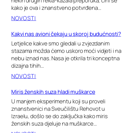
nekih drugih rekla-kazala preporuka, čini se
kako je ova i znanstveno potvrđena…
NOVOSTI
Kakvi nas avioni čekaju u skoroj budućnosti?
Letjelice kakve smo gledali u zvjezdanim
stazama možda ćemo uskoro moći vidjeti i na
nebu iznad nas. Nasa je otkrila tri konceptna
dizajna tihih…
NOVOSTI
Miris ženskih suza hladi muškarce
U manjem eksperimentu koji su proveli
znanstvenici na Sveučilištu Rehovot u
Izraelu, došlo se do zaključka kako miris
ženskih suza djeluje na muškarce…