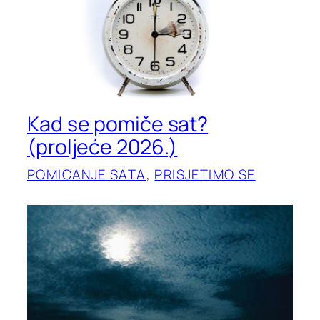
Kad se pomiče sat?
(proljeće 2026.)
POMICANJE SATA
, 
PRISJETIMO SE