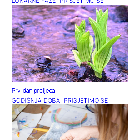
LUNARNE FAZE
, 
PRISJETIMO SE
Prvi dan proljeća
GODIŠNJA DOBA
, 
PRISJETIMO SE