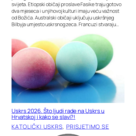
svijeta. Etiopski običaji proslave Fasike traju gotovo
dva mjeseca i u njihovoj kulturi imaju veću važnost
od Božića. Australski običaji uključuju uskršnjeg
Bilbyja umjesto uskrsnog zeca. Francuzi stvaraju…
Uskrs 2026. Što ljudi rade na Uskrs u
Hrvatskoj i kako se slavi?!
KATOLIČKI USKRS
, 
PRISJETIMO SE